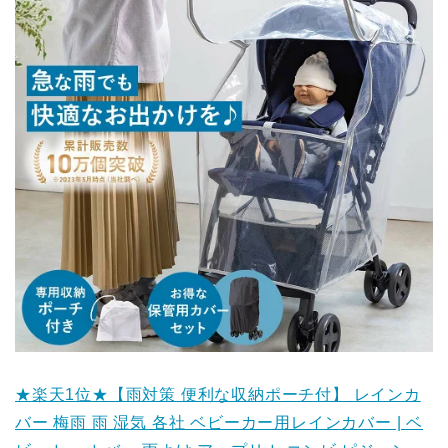
★楽天1位★【雨対策 便利な収納ポーチ付】 レインカ
バー 梅雨 雨 湿気 各社 ベビーカー用レインカバー | ベ