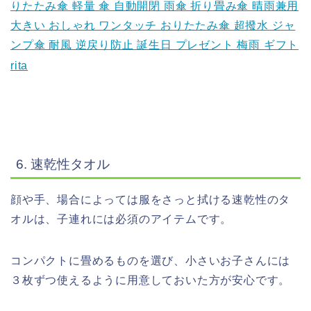
りたたみ傘 軽量 傘 自動開閉 雨傘 折り畳み傘 晴雨兼用
大きい おしゃれ ワンタッチ おりたたみ傘 超撥水 ジャ
ンプ傘 耐風 逆戻り防止 誕生日 プレゼント 梅雨 ギフト
rita
6. 速乾性タオル
顔や手、場合によっては服をさっと拭ける速乾性のタ
オルは、子連れには必須のアイテムです。
コンパクトに畳めるものを選び、小さいお子さんには
３枚ずつ使えるように用意しておいた方が安心です。