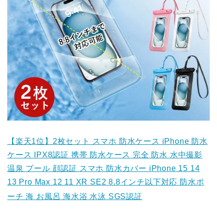
【楽天1位】2枚セット スマホ 防水ケース iPhone 防水
ケース IPX8認証 携帯 防水ケース 完全 防水 水中撮影
温泉 プール 顔認証 スマホ 防水カバー iPhone 15 14
13 Pro Max 12 11 XR SE2 8.8インチ以下対応 防水ポ
ーチ 海 お風呂 海水浴 水泳 SGS認証