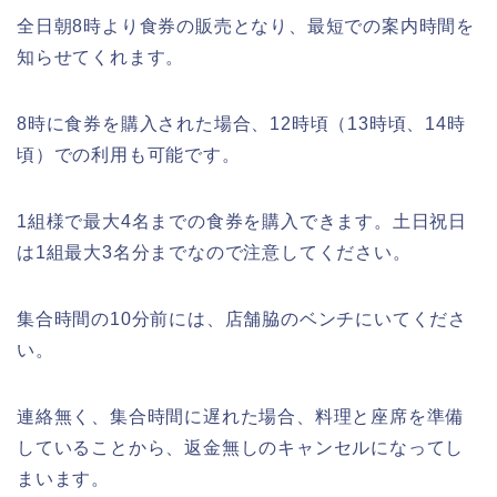
全日朝
8
時より食券の販売となり、最短での案内時間を
知らせてくれます。
8
時に食券を購入された場合、
12
時頃（
13
時頃、
14
時
頃）での利用も可能です。
1
組様で最大
4
名までの食券を購入できます。土日祝日
は
1
組最大
3
名分までなので注意してください。
集合時間の
10
分前には、店舗脇のベンチにいてくださ
い。
連絡無く、集合時間に遅れた場合、料理と座席を準備
していることから、返金無しのキャンセルになってし
まいます。