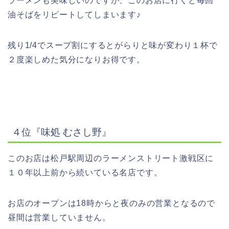
ラーメンも美味しいのですが、このお店に行くと毎回
油そばをリピートしてしまいます
♪
残り
1/4
でスープ割にするとがらりと味が変わり１杯で
２度楽しめた気分になりお得です。
４位『味処
むさし野』
このお店は松戸駅周辺のラーメンストリート激戦区に
１０年以上前から続いている名店です。
お店のオープンは
18
時からと夜のみの営業となるので
昼間は営業していません。