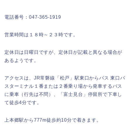
電話番号：
047-365-1919
営業時間は１８時～２３時です。
定休日は日曜日ですが、定休日が記載と異なる場合が
あるようです。
アクセスは、
JR
常磐線「松戸」駅東口からバス
東口バ
スターミナル１番または２番乗り場から発車するバス
に乗車（行先は不問）、「富士見台」停留所で下車し
て徒歩
4
分です。
上本郷駅から
777m
徒歩約
10
分で着きます。