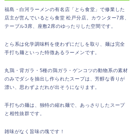
福島・白河ラーメンの有名店「とら食堂」で修業した
店主が営んでいるとら食堂
松戸分店。カウンター
7
席、
テーブル
3
席、座敷
2
席のゆったりした空間です。
とら系は化学調味料を使わずにだしを取り、麺は完全
手打ち麺といった特徴あるラーメンです。
丸鶏・背ガラ・
5
種の鶏ガラ・ゲンコツの動物系の素材
のみでダシを抽出し作られたスープは、芳醇な香りが
漂い、思わずよだれが出そうになります。
手打ちの麺は、独特の縮れ麺で、あっさりしたスープ
と相性抜群です。
雑味がなく旨味の塊です！