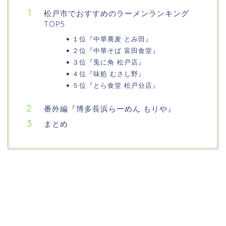
松戸市でおすすめのラーメンランキング
TOP5
１位『中華蕎麦 とみ田』
２位『中華そば 富田食堂』
３位『兎に角 松戸店』
４位『味処 むさし野』
５位『とら食堂 松戸分店』
番外編『博多長浜らーめん もりや』
まとめ