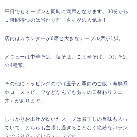
平日でもオープンと同時に満席となります。
30
分から
１時間待つのは当たり前、さすがの人気店！
店内はカウンターが
6
席と大きなテーブル席が
1
脚。
メニューは中華そば、塩そば、ごま辛そば、つけそば
の
4
種類。
その他にトッピングのづけ玉子と季節のご飯（海鮮系
やローストビーフなどなんでもありの日替わりミニ
丼）があります。
しっかりお出汁が効いたスープは煮干しの旨味も入っ
ていて、どちらも主張し過ぎることなく絶妙なバラン
スで成り立っているスープです。