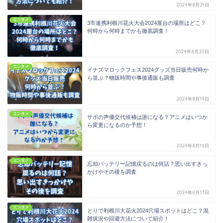
2024年8月21日
エンタメ
3市連携利根川花火大会2024屋台の場所はどこ？
何時から何時までかも徹底調査！
2024年8月20日
エンタメ
イナズマロックフェス2024グッズ当日販売何時か
ら並ぶ？物販時間や事後通販も調査
2024年8月19日
エンタメ
サボの声優交代候補は誰になる？アニメはいつか
ら変更になるのか予想！
2024年8月16日
エンタメ
忘却バッテリー記憶戻るのは何話？思い出すきっ
かけやその後を調査
2024年8月13日
エンタメ
とりで利根川大花火2024穴場スポットはどこ？混
雑状況や回避方法について紹介！