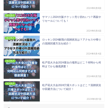
2024年8月8日
エンタメ
サマソニ2024大阪チケット売り切れいつ？再販や
リセールについても！
2024年8月6日
エンタメ
ロッキン2024蘇我の混雑状況は？アクセスや帰り
の混雑回避方法を紹介！
2024年8月4日
エンタメ
松戸花火大会2024屋台の場所はどこ？何時から何
時までかも徹底調査！
2024年8月3日
エンタメ
松戸花火大会2024穴場スポットはどこ？混雑状況
や回避方法について紹介！
2024年8月1日