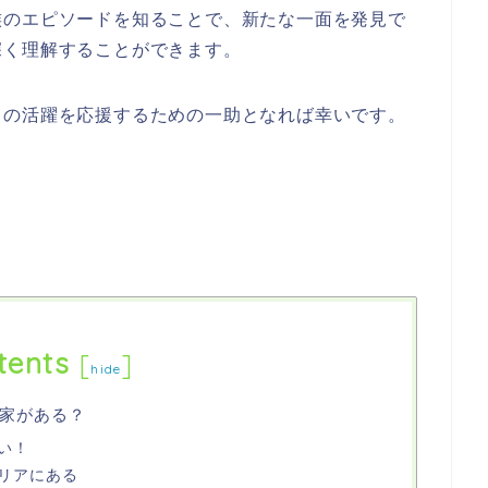
族のエピソードを知ることで、新たな一面を発見で
深く理解することができます。
らの活躍を応援するための一助となれば幸いです。
tents
[
]
hide
家がある？
い！
リアにある